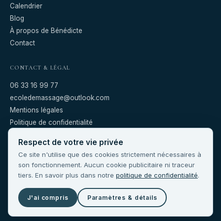
Calendrier
Blog
À propos de Bénédicte
Contact
CONTACT & LÉGAL
06 33 16 99 77
ecoledemassage@outlook.com
Mentions légales
Politique de confidentialité
CGV
Respect de votre vie privée
Ce site n'utilise que des cookies strictement nécessaires à
son fonctionnement. Aucun cookie publicitaire ni traceur
tiers. En savoir plus dans notre
politique de confidentialité
.
© 2026 École de Massage de l'Est - SARL au capital de 5 000 € -
SIRET 977 886 860 00013 · R.C.S. Belfort
J'ai compris
Paramètres & détails
NDA 27 90 00736 90