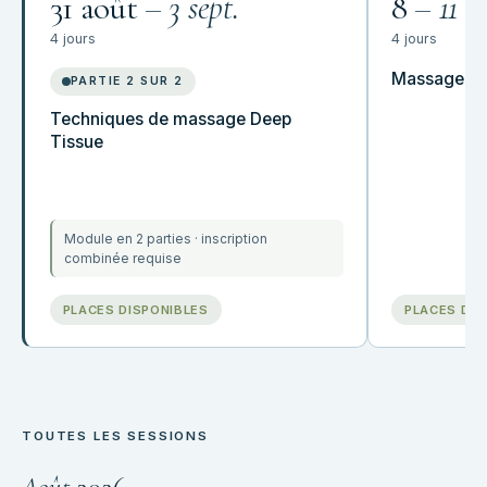
31 août
– 3 sept.
8
– 11
4 jours
4 jours
Massage spo
PARTIE 2 SUR 2
Techniques de massage Deep
Tissue
Module en 2 parties · inscription
combinée requise
PLACES DISPONIBLES
PLACES DIS
TOUTES LES SESSIONS