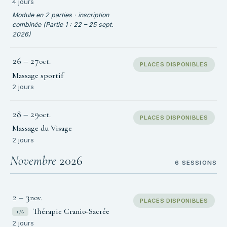
4 jours
Module en 2 parties · inscription
combinée (Partie 1 : 22 – 25 sept.
2026)
26
–
27
oct.
PLACES DISPONIBLES
Massage sportif
2 jours
28
–
29
oct.
PLACES DISPONIBLES
Massage du Visage
2 jours
Novembre
2026
6 SESSIONS
2
–
3
nov.
PLACES DISPONIBLES
Thérapie Cranio-Sacrée
1/6
2 jours