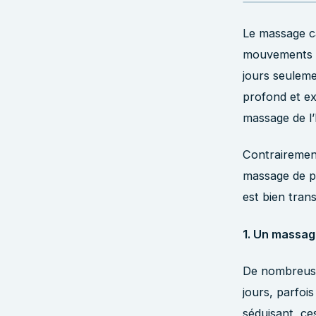
Le massage ca
mouvements en
jours seuleme
profond et ex
massage de l’
Contrairement
massage de pr
est bien tran
1. Un massage
De nombreuse
jours, parfoi
séduisant, ce