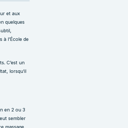
eur et aux
en quelques
ubtil,
 à l’École de
s. C’est un
at, lorsqu’il
n en 2 ou 3
peut sembler
 ce massage.