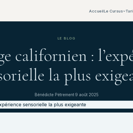
Accueil
Le Cursus
Tar
LE BLOG
e californien : l’exp
sorielle la plus exige
Bénédicte Pétrement
·
9 août 2025