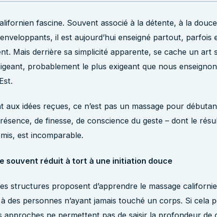
lifornien fascine. Souvent associé à la détente, à la douc
veloppants, il est aujourd’hui enseigné partout, parfois 
nt. Mais derrière sa simplicité apparente, se cache un art s
igeant, probablement le plus exigeant que nous enseignons
Est.
 aux idées reçues, ce n’est pas un massage pour débutant
ésence, de finesse, de conscience du geste – dont le résult
smis, est incomparable.
 souvent réduit à tort à une initiation douce
s structures proposent d’apprendre le massage californie
s à des personnes n’ayant jamais touché un corps. Si cela 
s approches ne permettent pas de saisir la profondeur de