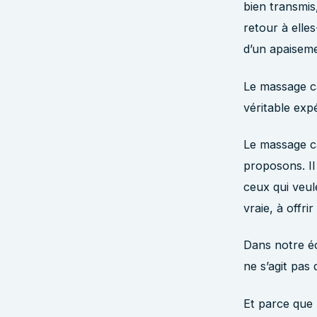
bien transmis
retour à elle
d’un apaisem
Le massage ca
véritable exp
Le massage ca
proposons. Il
ceux qui veu
vraie, à offri
Dans notre éc
ne s’agit pas 
Et parce que 