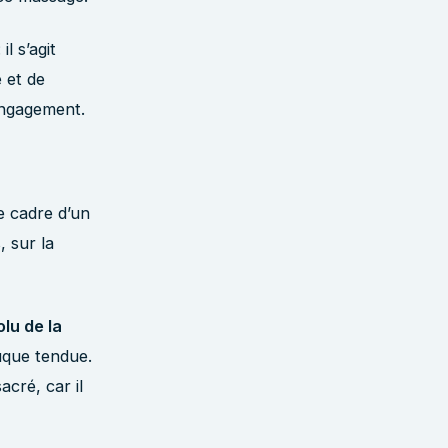
l s’agit
 et de
engagement.
e cadre d’un
, sur la
lu de la
uque tendue.
acré, car il