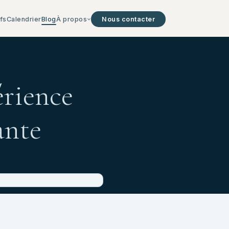
ifs
Calendrier
Blog
À propos
Nous contacter
érience
ante