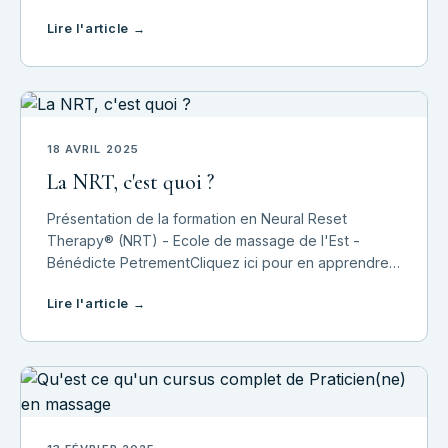
toujours du bruit. Mais ils parlent fort si on veut bien
Lire l'article →
les entendre.💥 Le corps qui crie do
18 AVRIL 2025
La NRT, c'est quoi ?
Présentation de la formation en Neural Reset
Therapy® (NRT) - Ecole de massage de l'Est -
Bénédicte PetrementCliquez ici pour en apprendre
d'avantage
Lire l'article →