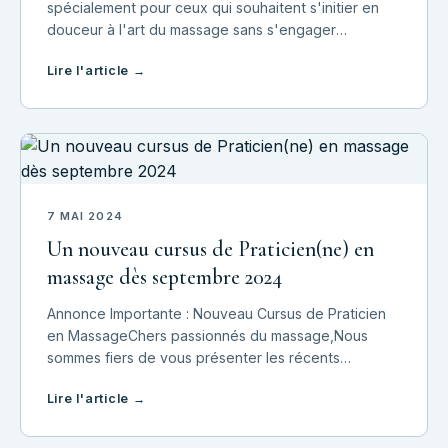
spécialement pour ceux qui souhaitent s'initier en
douceur à l'art du massage sans s'engager
immédiatement dans une formation complète. Ce
Lire l'article →
module est parfait pour ceux qui désirent apprendre
des
7 MAI 2024
Un nouveau cursus de Praticien(ne) en
massage dès septembre 2024
Annonce Importante : Nouveau Cursus de Praticien
en MassageChers passionnés du massage,Nous
sommes fiers de vous présenter les récents
développements dans notre école de massage.
Lire l'article →
Notre cursus de praticien en massage a été repensé
et amélior