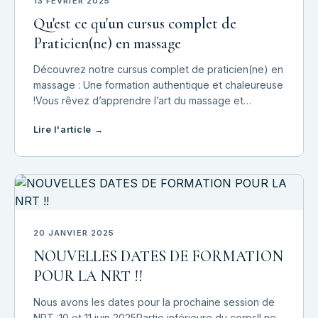
13 FÉVRIER 2025
Qu'est ce qu'un cursus complet de
Praticien(ne) en massage
Découvrez notre cursus complet de praticien(ne) en
massage : Une formation authentique et chaleureuse
!Vous rêvez d’apprendre l’art du massage et
d’accompagner les autres vers un mieux-être
Lire l'article →
profond ? À l'École de massage de l'Est, nous vous
20 JANVIER 2025
NOUVELLES DATES DE FORMATION
POUR LA NRT !!
Nous avons les dates pour la prochaine session de
NRT :10 et 11 juin 2025Partie inférieure du corpsIl ne