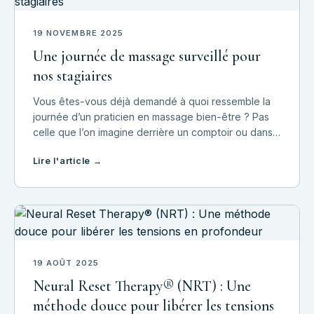
19 NOVEMBRE 2025
Une journée de massage surveillé pour
nos stagiaires
Vous êtes-vous déjà demandé à quoi ressemble la
journée d’un praticien en massage bien-être ? Pas
celle que l’on imagine derrière un comptoir ou dans
un bureau… mais une journée où chaque geste est
Lire l'article →
une présence, chaque respiration une écou
19 AOÛT 2025
Neural Reset Therapy® (NRT) : Une
méthode douce pour libérer les tensions