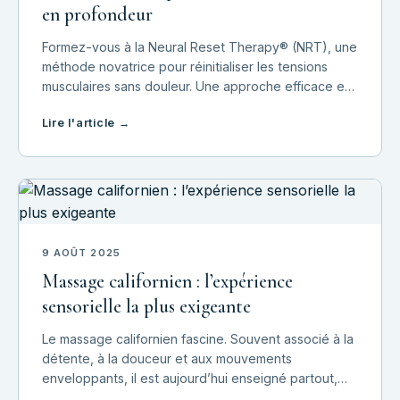
en profondeur
Formez-vous à la Neural Reset Therapy® (NRT), une
méthode novatrice pour réinitialiser les tensions
musculaires sans douleur. Une approche efficace et
douce, idéale pour enrichir votre pratique
Lire l'article →
professionnelle.
9 AOÛT 2025
Massage californien : l’expérience
sensorielle la plus exigeante
Le massage californien fascine. Souvent associé à la
détente, à la douceur et aux mouvements
enveloppants, il est aujourd’hui enseigné partout,
parfois en quelques jours seulement. Mais derrière