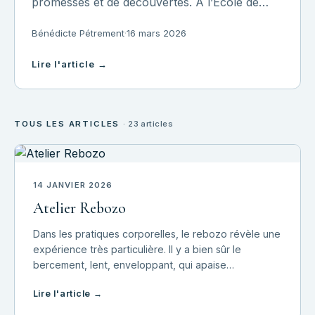
promesses et de découvertes. À l’École de
Massage de l'Est à Belfort, cette porte s’ouvre
Bénédicte Pétrement
·
16 mars 2026
sur un univers où le toucher devient un
langage, où chaque geste est une invitation à l
Lire l'article →
TOUS LES ARTICLES
· 23 articles
14 JANVIER 2026
Atelier Rebozo
Dans les pratiques corporelles, le rebozo révèle une
expérience très particulière. Il y a bien sûr le
bercement, lent, enveloppant, qui apaise
immédiatement. Mais il y a aussi ce serrage doux,
Lire l'article →
progressif, sécurisant