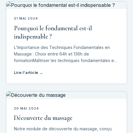
31 MAI 2024
Pourquoi le fondamental est-il
indispensable ?
L'Importance des Techniques Fondamentales en
Massage : Choix entre 64h et 136h de
formationMaîtriser les techniques fondamentales est
essentiel pour établir une base solide. C'est
Lire l'article →
pourquoi nous proposons deux formations initiales :
une sess
20 MAI 2024
Découverte du massage
Notre module de découverte du massage, conçu