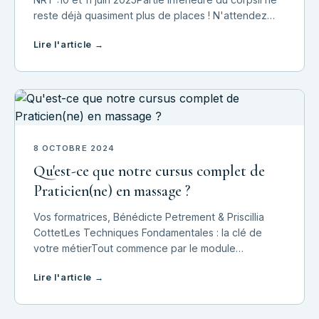
reste déjà quasiment plus de places ! N'attendez
pas pour nous contacter pour avoir plus
Lire l'article →
d'informations et de vous inscrire.La partie
8 OCTOBRE 2024
Qu'est-ce que notre cursus complet de
Praticien(ne) en massage ?
Vos formatrices, Bénédicte Petrement & Priscillia
CottetLes Techniques Fondamentales : la clé de
votre métierTout commence par le module
fondamental, véritable socle sur lequel vous
Lire l'article →
construirez votre carrière de masseur. Nous
proposons deux