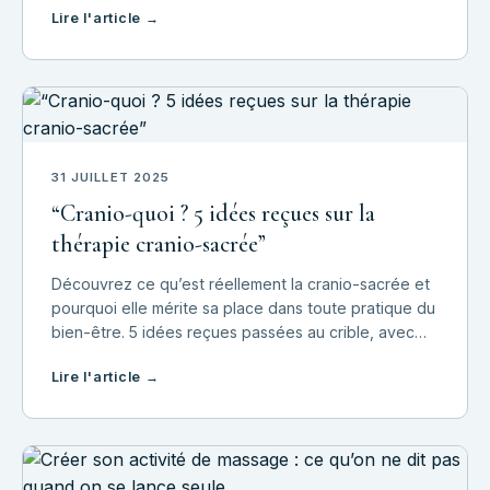
Lire l'article →
sa simplicité apparente, se cache un art subt
31 JUILLET 2025
“Cranio-quoi ? 5 idées reçues sur la
thérapie cranio-sacrée”
Découvrez ce qu’est réellement la cranio-sacrée et
pourquoi elle mérite sa place dans toute pratique du
bien-être. 5 idées reçues passées au crible, avec
humour et clarté.
Lire l'article →