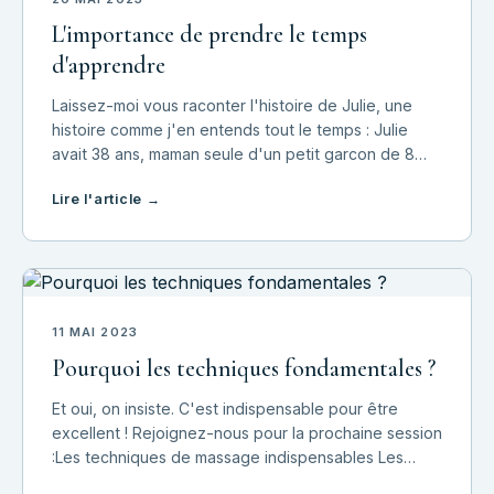
L'importance de prendre le temps
d'apprendre
Laissez-moi vous raconter l'histoire de Julie, une
histoire comme j'en entends tout le temps : Julie
avait 38 ans, maman seule d'un petit garcon de 8
ans et était passionnée par le massage et animée
Lire l'article →
par une vraie envie de donner aux autres.
11 MAI 2023
Pourquoi les techniques fondamentales ?
Et oui, on insiste. C'est indispensable pour être
excellent ! Rejoignez-nous pour la prochaine session
:Les techniques de massage indispensables Les
techniques de massage plus complexes Un toucher