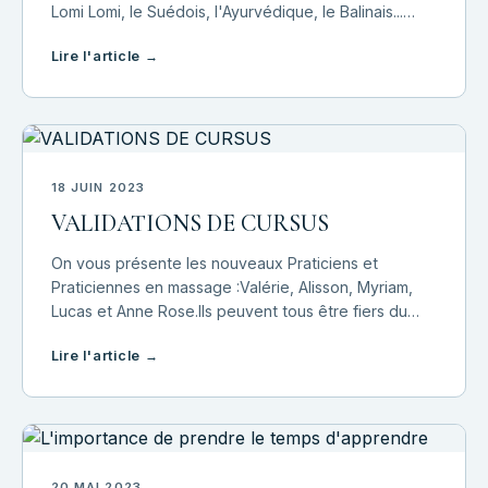
Lomi Lomi, le Suédois, l'Ayurvédique, le Balinais...
mais vous vous demandez pourquoi on vous
Lire l'article →
demande de suivre le module Techniques Fondamen
18 JUIN 2023
VALIDATIONS DE CURSUS
On vous présente les nouveaux Praticiens et
Praticiennes en massage :Valérie, Alisson, Myriam,
Lucas et Anne Rose.Ils peuvent tous être fiers du
travail accompli. On leur souhaite un bel avenir avec
Lire l'article →
beaucoup de succès. C'était un plaisir d
20 MAI 2023