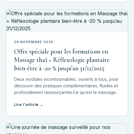
29 NOVEMBRE 2025
Offre spéciale pour les formations en
Massage thaï + Réflexologie plantaire
bien-être à -20 % jusqu’au 31/12/2025
Deux modules incontournables, ouverts à tous, pour
découvrir des pratiques complémentaires, fluides et
profondément ressourçantes.Ce qu’est le massage
thaïLe massage thaï est une pratique dynamique et
Lire l'article →
enveloppante qui se réalise au sol. Il