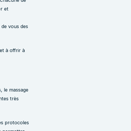
r et
e de vous des
t à offrir à
s, le massage
ntes très
es protocoles