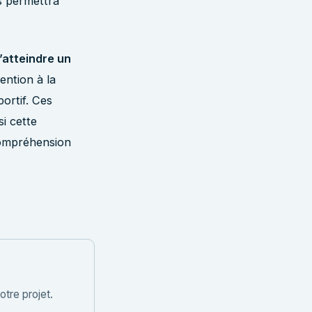
s permettra
’atteindre un
ention à la
ortif. Ces
i cette
compréhension
tre projet.