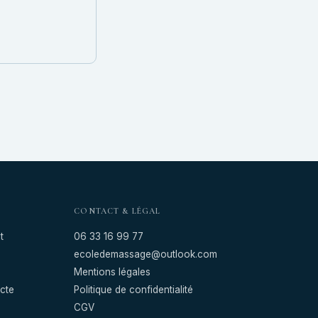
CONTACT & LÉGAL
t
06 33 16 99 77
ecoledemassage@outlook.com
Mentions légales
cte
Politique de confidentialité
CGV