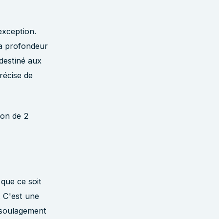
exception.
la profondeur
destiné aux
récise de
ion de 2
 que ce soit
. C'est une
e soulagement