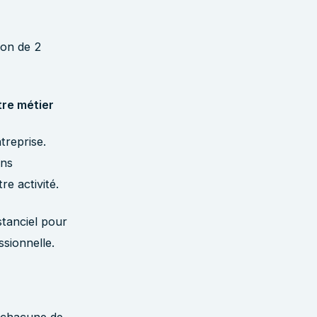
ion de 2
tre métier
treprise.
ons
re activité.
stanciel pour
sionnelle.
r chacune de