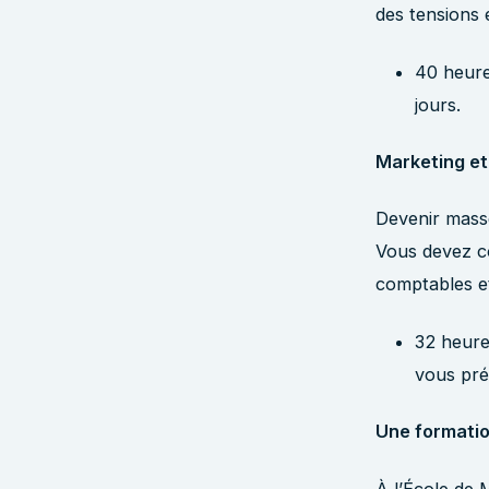
des tensions 
40 heures
jours.
Marketing et 
Devenir masse
Vous devez c
comptables et 
32 heures
vous pré
Une formatio
À l’École de 