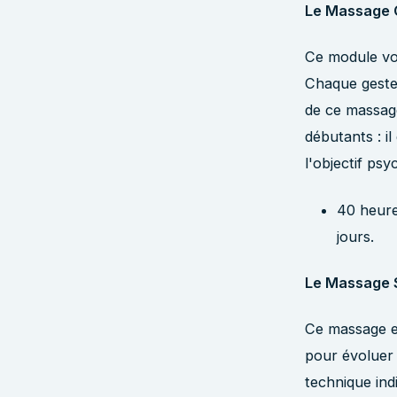
Le Massage Ca
Ce module vou
Chaque geste,
de ce massage
débutants : i
l'objectif ps
40 heures
jours.
Le Massage S
Ce massage es
pour évoluer 
technique ind