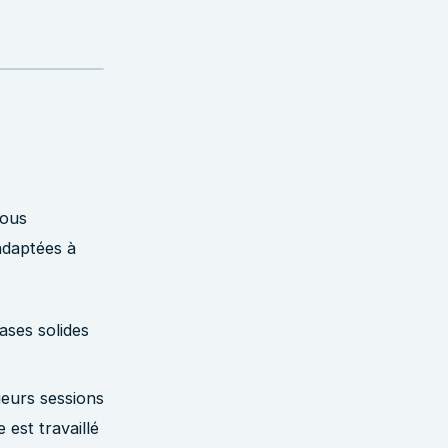
vous
adaptées à
ases solides
ieurs sessions
 est travaillé