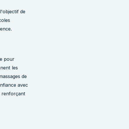
'objectif de
coles
lence.
le pour
nent les
 massages de
onfiance avec
n renforçant