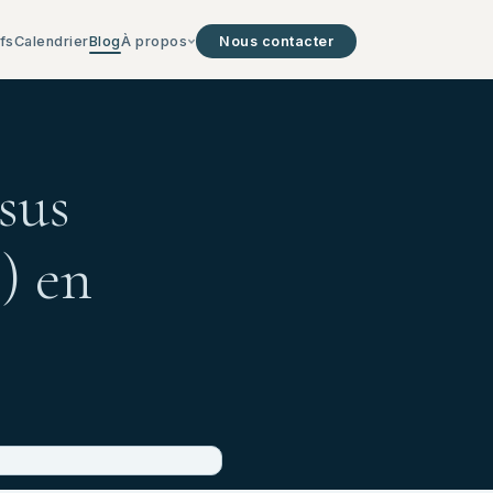
ifs
Calendrier
Blog
À propos
Nous contacter
sus
) en